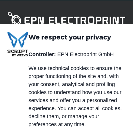
We respect your privacy
Piè
Über uns
Technologien
di
Controller:
EPN Electroprint GmbH
Blog
Materialien
pagina
We use technical cookies to ensure the
Neuigkeiten und
Dienstleistungen
proper functioning of the site and, with
Veranstaltungen
your consent, analytical and profiling
Märkte
Karriere
cookies to understand how you use our
Produktbeispiele
services and offer you a personalized
Leiterplatten
experience. You can accept all cookies,
Typologie
Downloadbereich
decline them, or manage your
preferences at any time.