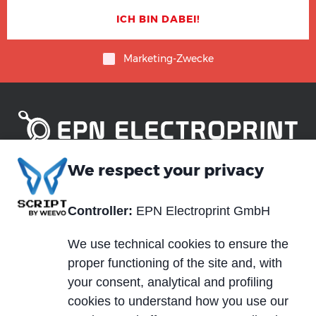
Marketing-Zwecke
We respect your privacy
Piè
Über uns
Technologien
di
Controller:
EPN Electroprint GmbH
Blog
Materialien
pagina
We use technical cookies to ensure the
Neuigkeiten und
Dienstleistungen
proper functioning of the site and, with
Veranstaltungen
your consent, analytical and profiling
Märkte
Karriere
cookies to understand how you use our
Produktbeispiele