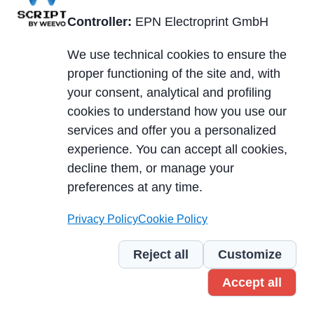
Piè
Über uns
Technologien
di
Controller:
EPN Electroprint GmbH
Blog
Materialien
pagina
We use technical cookies to ensure the
Neuigkeiten und
Dienstleistungen
proper functioning of the site and, with
Veranstaltungen
your consent, analytical and profiling
Märkte
Karriere
cookies to understand how you use our
Produktbeispiele
services and offer you a personalized
Leiterplatten
experience. You can accept all cookies,
Typologie
Downloadbereich
decline them, or manage your
preferences at any time.
© 2024 EPN Electroprint GmbH In den Grupenäckern 2 - 07806
Privacy Policy
Cookie Policy
Neustadt an der Orla - Germany +49 (0) 364 81 59 50 Fax +49 (0) 364 81
59 555 - E-mail:
mail@epn.de
- USt-ID/VAT: DE150516688 |
Impressum
|
Reject all
Customize
Allgemeine Geschäftsbedingungen (AGB)
|
Datenschutz
&
Cookies
|
Accept all
Credits