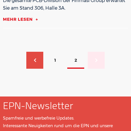
Die gesamte PCB-Division der Finmasi Group erwartet
Sie am Stand 306, Halle 3A.
MEHR LESEN
Seitennummerierung
1
2
Vorherige Seite
Page
Aktuelle Seite
Nächste Seite
EPN-Newsletter
Spamfreie und werbefreie Updates.
Interessante Neuigkeiten rund um die EPN und unsere